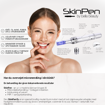
Ergonomisk
Lavt støjniveau
design i metal
trods kraftig
med riller for
motor
godt greb
Højpræcisionsnåle af
IDEÉL TIL AKNE, PORER,
høj kvalitet. Findes både
AR & STRÆKMÆRKER
til mikronålebehandling,
nanobehandling &
permanent makeup
UDJÆVNER SYNLIGT
PIGMENTFORANDRINGER
MINIMERER RYNKER &
OPSTRAMMER HUDEN
Kraftig motor,
Kan bruges
Nøjagtig indstilling af
justerbar fra 10-
med eller
nåledybde med antiskrid
20.000
GIVER GLØD & FORFINER
funktion, så dybden ikke
uden ledning
omdrejninger
HUDENS STRUKTUR
ændrer sig ved en fejl
i fem hastigheder
under behandling
Har du overvejet microneedling i din klinik?
En behandling der giver dokumenterede resultater
SkinPen
- en 3-i-1 maskine der kan bruges til:
Mikronålebehandling / Collagen induktion
Indslusning af serum
PRP / vampyrbehandling
Den
SkinPen E1
er en specielt kraftig model (tysk motor) med et lavt støjniveauder arbejder med
hastighed imellem 9.000 og 18.000 omdrejninger, svarende til 75-125 "stamps" i sekundet. Kan
reguleres