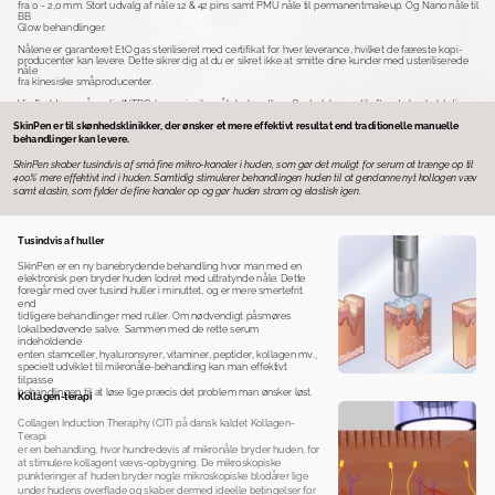
fra 0 - 2,0 mm. Stort udvalg af nåle 12 & 42 pins samt PMU nåle til permanentmakeup. Og Nano nåle til
BB
Glow behandlinger.
Nålene er garanteret EtO gas steriliseret med certifikat for hver leverance, hvilket de færeste kopi-
producenter kan levere. Dette sikrer dig at du er sikret ikke at smitte dine kunder med usteriliserede
nåle
fra kinesiske småproducenter.
Vi afholder også gratis INTRO-kurser i mikronålebehandling. Opstartskurser til efter du har købt din
SkinPen startpakke afholdes i både
Vejle
og
Brøndby
hver anden måned.
SkinPen er til skønhedsklinikker, der ønsker et mere effektivt resultat end traditionelle manuelle
behandlinger kan levere.
SkinPen skaber tusindvis af små fine mikro-kanaler i huden, som gør det muligt for serum at trænge op til
400% mere effektivt ind i huden. Samtidig stimulerer behandlingen huden til at gendanne nyt kollagen væv
samt elastin, som fylder de fine kanaler op og gør huden stram og elastisk igen.
Tusindvis af huller
SkinPen er en ny banebrydende behandling hvor man med en
elektronisk pen bryder huden lodret med ultratynde nåle. Dette
foregår med over tusind huller i minuttet, og er mere smertefrit
end
tidligere behandlinger med ruller. Om nødvendigt påsmøres
lokalbedøvende salve.
Sammen med de rette serum
indeholdende
enten stamceller, hyaluronsyrer, vitaminer, peptider, kollagen mv.,
specielt udviklet til mikronåle-behandling kan man effektivt
tilpasse
behandlingen til at løse lige præcis det problem man ønsker løst.
Kollagen-terapi
Collagen Induction Theraphy (CIT) på dansk kaldet Kollagen-
Terapi
er en behandling, hvor hundredevis af mikronåle bryder huden, for
at stimulere kollagent vævs-opbygning. De mikroskopiske
punkteringer af huden bryder nogle mikroskopiske blodårer lige
under hudens overflade og skaber dermed ideelle betingelser for